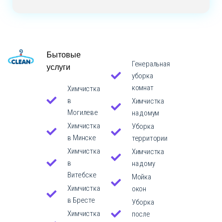
Бытовые
Генеральная
услуги
уборка
комнат
Химчистка
в
Химчистка
Могилеве
на домум
Химчистка
Уборка
в Минске
территории
Химчистка
Химчистка
в
на дому
Витебске
Мойка
Химчистка
окон
в Бресте
Уборка
Химчистка
после